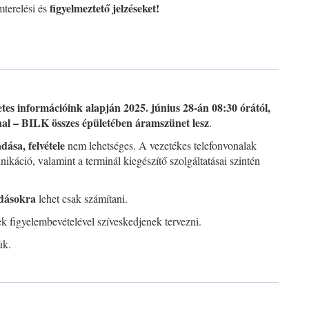
figyelmeztető jelzéseket!
mterelési és
etes információink alapján 2025. június 28-án 08:30 órától,
nal – BILK összes épületében áramszünet lesz
.
adása, felvétele
nem lehetséges. A vezetékes telefonvonalak
ikáció, valamint a terminál kiegészítő szolgáltatásai szintén
dásokra
lehet csak számítani.
iek figyelembevételével szíveskedjenek tervezni.
ük.