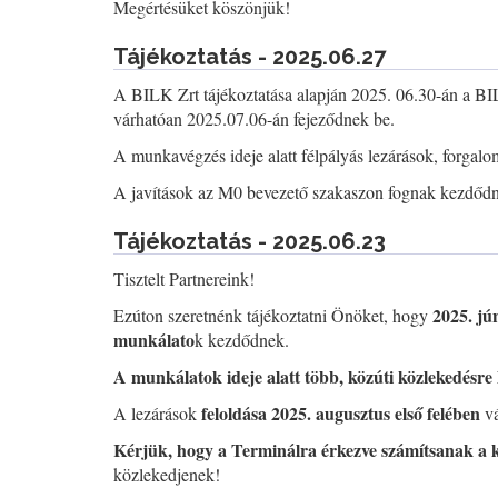
Megértésüket köszönjük!
Tájékoztatás - 2025.06.27
A BILK Zrt tájékoztatása alapján 2025. 06.30-án a B
várhatóan 2025.07.06-án fejeződnek be.
A munkavégzés ideje alatt félpályás lezárások, forgalo
A javítások az M0 bevezető szakaszon fognak kezdődni, 
Tájékoztatás - 2025.06.23
Tisztelt Partnereink!
2025. jú
Ezúton szeretnénk tájékoztatni Önöket, hogy
munkálato
k kezdődnek.
A munkálatok ideje alatt több, közúti közlekedésre 
feloldása 2025. augusztus első felében
A lezárások
vá
Kérjük, hogy a Terminálra érkezve számítsanak a 
közlekedjenek!