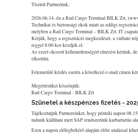
Tisztelt Partnerünk,
2026.06.14.-én a Rail Cargo Terminal BILK Zrt, (www.r
Technikai és biztonsági okok miatt az eddigi regisztrác
melyben a Rail Cargo Terminal – BILK Zrt. IT csapata 
Kérjük, hogy a regisztráció megkezdését, a várható tel
reggel 8:00-kor kezdjék el.
Az ezzel okozott kellemetlenségért elnézést kérünk, 
elkerülni.
Felemerülő kérdés esetén a következő e-mail címen k
Megértésüket köszönjük:
Rail Cargo Terminal - BILK Zrt
Szünetel a készpénzes fizetés - 202
Tájékoztatjuk Partnereinket, hogy pénteki napon 08.15
tudunk kiállítani mert SAP rendszerünk karbartartás alat
Ezen a napon előlegbekérő alapján előre utalással lehet 