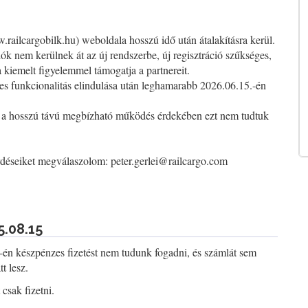
ailcargobilk.hu) weboldala hosszú idő után átalakításra kerül.
iók nem kerülnek át az új rendszerbe, új regisztráció szűkséges,
kiemelt figyelemmel támogatja a partnereit.
jes funkcionalitás elindulása után leghamarabb 2026.06.15.-én
de a hosszú távú megbízható működés érdekében ezt nem tudtuk
érdéseiket megválaszolom:
peter.gerlei@railcargo.com
5.08.15
-én készpénzes fizetést nem tudunk fogadni, és számlát sem
t lesz.
csak fizetni.