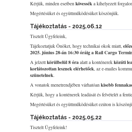
kövessék
Kérjük, minden esetben
a kihelyezett forgalo
Megértésüket és együttműködésüket köszönjük.
Tájékoztatás - 2025.06.12
Tisztelt Ügyfeleink,
előz
Tájékoztatjuk Önöket, hogy technikai okok miatt,
2025. június 28-án 16:30 óráig a Rail Cargo Termi
körülbelül 8 óra
közúti le
A jelzett
alatt a konténerek
korlátozottan lesznek elérhetőek
, az e-mailes kommun
szünetelnek
.
kisebb fennaka
A vonatok menetrendjében várhatóan
Kérjük, hogy a konténerek leadását és felvételét a fent
Megértésüket és együttműködésüket ezúton is köszönj
Tájékoztatás - 2025.05.22
Tisztelt Ügyfeleink!