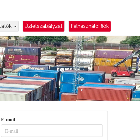
e
Dropdown Toggle
ztatók
Üzletszabályzat
Felhasználói fiók
E-mail