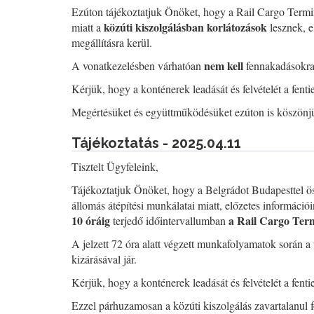
Ezúton tájékoztatjuk Önöket, hogy a Rail Cargo Termi
közúti kiszolgálásban korlátozások
miatt a
lesznek, e
megállításra kerül.
nem kell
A vonatkezelésben várhatóan
fennakadásokra
Kérjük, hogy a konténerek leadását és felvételét a fent
Megértésüket és együttműködésüket ezúton is köszönj
Tájékoztatás - 2025.04.11
Tisztelt Ügyfeleink,
Tájékoztatjuk Önöket, hogy a Belgrádot Budapesttel ös
állomás átépítési munkálatai miatt, előzetes információi
10 óráig
a Rail Cargo Term
terjedő időintervallumban
A jelzett 72 óra alatt végzett munkafolyamatok során 
kizárásával jár.
Kérjük, hogy a konténerek leadását és felvételét a fent
Ezzel párhuzamosan a közúti kiszolgálás zavartalanul