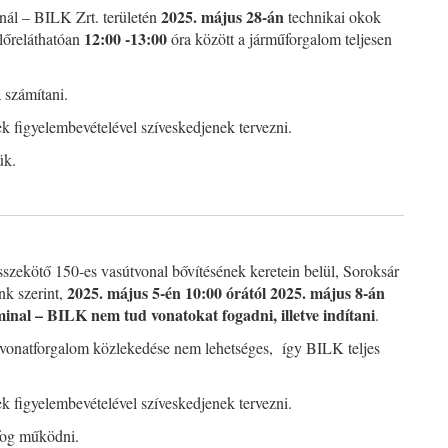
2025. május 28-án
nál – BILK Zrt. területén
technikai okok
12:00 -13:00
lőreláthatóan
óra között a járműforgalom teljesen
 számítani.
iek figyelembevételével szíveskedjenek tervezni.
ük.
szekötő 150-es vasútvonal bővítésének keretein belül, Soroksár
2025. május 5-én 10:00 órától 2025. május 8-án
nk szerint,
inal – BILK nem tud vonatokat fogadni, illetve indítani
.
a vonatforgalom közlekedése nem lehetséges, így BILK teljes
iek figyelembevételével szíveskedjenek tervezni.
 fog működni.