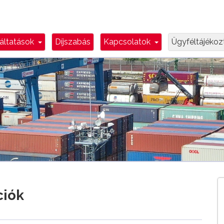
n Toggle
Dropdown Toggle
Dropdown Toggl
áltatások
Díjszabás
Kapcsolatok
Ügyféltájéko
ciók