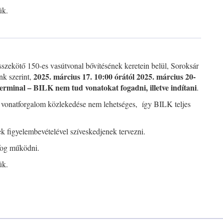
ük.
szekötő 150-es vasútvonal bővítésének keretein belül, Soroksár
2025. március 17. 10:00 órától 2025. március 20-
nk szerint,
erminal – BILK nem tud vonatokat fogadni, illetve indítani
.
 vonatforgalom közlekedése nem lehetséges, így BILK teljes
iek figyelembevételével szíveskedjenek tervezni.
 fog működni.
ük.