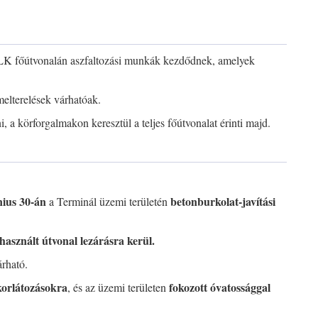
ILK főútvonalán aszfaltozási munkák kezdődnek, amelyek
melterelések várhatóak.
a körforgalmakon keresztül a teljes főútvonalat érinti majd.
nius 30-án
betonburkolat-javítási
a Terminál üzemi területén
használt útvonal lezárásra kerül.
rható.
korlátozásokra
fokozott óvatossággal
, és az üzemi területen