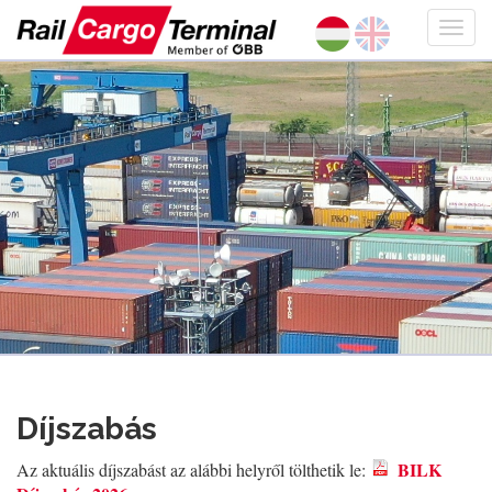
Díjszabás
BILK
Az aktuális díjszabást az alábbi helyről tölthetik le: