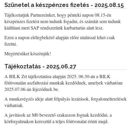
Szünetel a készpénzes fizetés - 2025.08.15
Tájékoztatjuk Partnereinket, hogy pénteki napon 08.15-én
készpénzes fizetést nem tudunk fogadni, és számlát sem tudunk
kiállítani mert SAP rendszerünk karbartartás alatt lesz.
Ezen a napon előlegbekérő alapján előre utalással lehet csak
fizetni.
Megértésüket köszönjük!
Tájékoztatás - 2025.06.27
A BILK Zrt tájékoztatása alapján 2025. 06.30-án a BILK
főútvonalán aszfaltozási munkák kezdődnek, amelyek várhatóan
2025.07.06-án fejeződnek be.
A munkavégzés ideje alatt félpályás lezárások, forgalomelterelések
várhatóak.
A javítások az M0 bevezető szakaszon fognak kezdődni, a
körforgalmakon keresztül a teljes főútvonalat érinti majd.