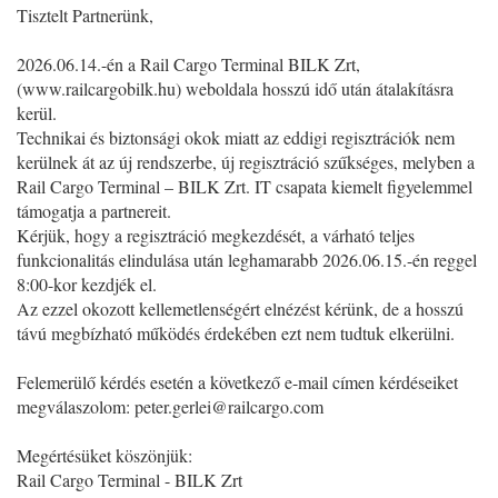
Tisztelt Partnerünk,
2026.06.14.-én a Rail Cargo Terminal BILK Zrt,
(www.railcargobilk.hu) weboldala hosszú idő után átalakításra
kerül.
Technikai és biztonsági okok miatt az eddigi regisztrációk nem
kerülnek át az új rendszerbe, új regisztráció szűkséges, melyben a
Rail Cargo Terminal – BILK Zrt. IT csapata kiemelt figyelemmel
támogatja a partnereit.
Kérjük, hogy a regisztráció megkezdését, a várható teljes
funkcionalitás elindulása után leghamarabb 2026.06.15.-én reggel
8:00-kor kezdjék el.
Az ezzel okozott kellemetlenségért elnézést kérünk, de a hosszú
távú megbízható működés érdekében ezt nem tudtuk elkerülni.
Felemerülő kérdés esetén a következő e-mail címen kérdéseiket
megválaszolom:
peter.gerlei@railcargo.com
Megértésüket köszönjük:
Rail Cargo Terminal - BILK Zrt