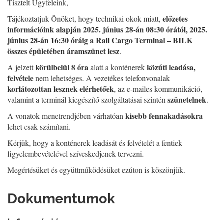
Tisztelt Ügyfeleink,
előzetes
Tájékoztatjuk Önöket, hogy technikai okok miatt,
információink alapján 2025. június 28-án 08:30 órától, 2025.
június 28-án 16:30 óráig a Rail Cargo Terminal – BILK
összes épületében áramszünet lesz
.
körülbelül 8 óra
közúti leadása,
A jelzett
alatt a konténerek
felvétele
nem lehetséges. A vezetékes telefonvonalak
korlátozottan lesznek elérhetőek
, az e-mailes kommunikáció,
szünetelnek
valamint a terminál kiegészítő szolgáltatásai szintén
.
kisebb fennakadásokra
A vonatok menetrendjében várhatóan
lehet csak számítani.
Kérjük, hogy a konténerek leadását és felvételét a fentiek
figyelembevételével szíveskedjenek tervezni.
Megértésüket és együttműködésüket ezúton is köszönjük.
Dokumentumok