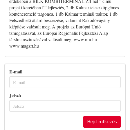
érdekében a BILK KOMBITERMINÁL Zrt-nél ” című
projekt keretében IT fejlesztés, 2 db Kalmar teleszkópgémes
konténeremelő targonca, 1 db Kalmar terminál traktor, 1 db
Felszedhető átjáró beszerzése, valamint Rakodóvágány
kiépítése valósult meg. A projekt az Európai Unió
támogatásával, az Európai Regionális Fejlesztési Alap
társfinanszírozásával valósult meg. www.nfu.hu
www.magzrt.hu
E-mail
Jelszó
Bejelentkezés