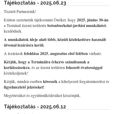
Tájékoztatás - 2025.06.23
Tisztelt Partnereink!
2025. június 30-án
Ezúton szeretnénk tájékoztatni Önöket, hogy
betonburkolat-javítási munkálato
a Terminál üzemi területén
k
kezdődnek.
A munkálatok ideje alatt több, közúti közlekedésre használt
útvonal lezárásra kerül.
feloldása 2025. augusztus első felében
A lezárások
várható.
Kérjük, hogy a Terminálra érkezve számítsanak a
korlátozásokra
fokozott óvatossággal
, és az üzemi területen
közlekedjenek!
kövessék
Kérjük, minden esetben
a kihelyezett forgalomterelési és
figyelmeztető jelzéseket!
Megértésüket és együttműködésüket köszönjük.
Tájékoztatás - 2025.06.12