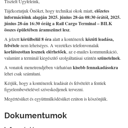
Tisztelt Ügyfeleink,
előzetes
Tájékoztatjuk Önöket, hogy technikai okok miatt,
információink alapján 2025. június 28-án 08:30 órától, 2025.
június 28-án 16:30 óráig a Rail Cargo Terminal – BILK
összes épületében áramszünet lesz
.
körülbelül 8 óra
közúti leadása,
A jelzett
alatt a konténerek
felvétele
nem lehetséges. A vezetékes telefonvonalak
korlátozottan lesznek elérhetőek
, az e-mailes kommunikáció,
szünetelnek
valamint a terminál kiegészítő szolgáltatásai szintén
.
kisebb fennakadásokra
A vonatok menetrendjében várhatóan
lehet csak számítani.
Kérjük, hogy a konténerek leadását és felvételét a fentiek
figyelembevételével szíveskedjenek tervezni.
Megértésüket és együttműködésüket ezúton is köszönjük.
Dokumentumok