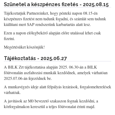
Szünetel a készpénzes fizetés - 2025.08.15
Tájékoztatjuk Partnereinket, hogy pénteki napon 08.15-én
készpénzes fizetést nem tudunk fogadni, és számlát sem tudunk
kiállítani mert SAP rendszerünk karbartartás alatt lesz.
Ezen a napon előlegbekérő alapján előre utalással lehet csak
fizetni.
Megértésüket köszönjük!
Tájékoztatás - 2025.06.27
A BILK Zrt tájékoztatása alapján 2025. 06.30-án a BILK
főútvonalán aszfaltozási munkák kezdődnek, amelyek várhatóan
2025.07.06-án fejeződnek be.
A munkavégzés ideje alatt félpályás lezárások, forgalomelterelések
várhatóak.
A javítások az M0 bevezető szakaszon fognak kezdődni, a
körforgalmakon keresztül a teljes főútvonalat érinti majd.