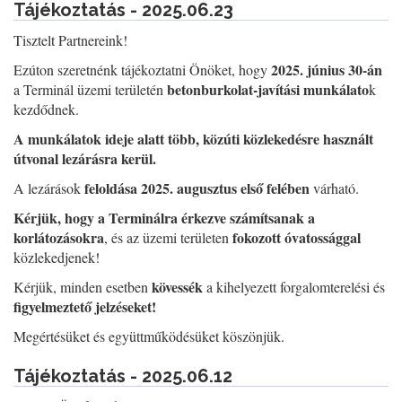
Tájékoztatás - 2025.06.23
Tisztelt Partnereink!
2025. június 30-án
Ezúton szeretnénk tájékoztatni Önöket, hogy
betonburkolat-javítási munkálato
a Terminál üzemi területén
k
kezdődnek.
A munkálatok ideje alatt több, közúti közlekedésre használt
útvonal lezárásra kerül.
feloldása 2025. augusztus első felében
A lezárások
várható.
Kérjük, hogy a Terminálra érkezve számítsanak a
korlátozásokra
fokozott óvatossággal
, és az üzemi területen
közlekedjenek!
kövessék
Kérjük, minden esetben
a kihelyezett forgalomterelési és
figyelmeztető jelzéseket!
Megértésüket és együttműködésüket köszönjük.
Tájékoztatás - 2025.06.12