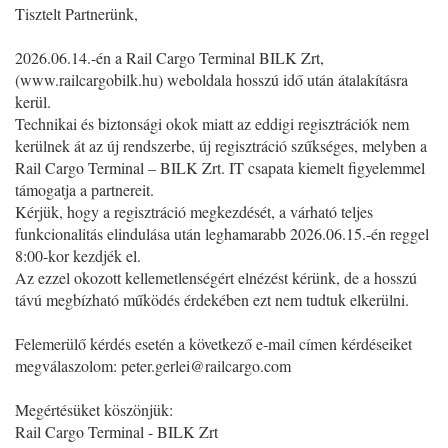
Tisztelt Partnerünk,
2026.06.14.-én a Rail Cargo Terminal BILK Zrt,
(www.railcargobilk.hu) weboldala hosszú idő után átalakításra
kerül.
Technikai és biztonsági okok miatt az eddigi regisztrációk nem
kerülnek át az új rendszerbe, új regisztráció szűkséges, melyben a
Rail Cargo Terminal – BILK Zrt. IT csapata kiemelt figyelemmel
támogatja a partnereit.
Kérjük, hogy a regisztráció megkezdését, a várható teljes
funkcionalitás elindulása után leghamarabb 2026.06.15.-én reggel
8:00-kor kezdjék el.
Az ezzel okozott kellemetlenségért elnézést kérünk, de a hosszú
távú megbízható működés érdekében ezt nem tudtuk elkerülni.
Felemerülő kérdés esetén a következő e-mail címen kérdéseiket
megválaszolom:
peter.gerlei@railcargo.com
Megértésüket köszönjük:
Rail Cargo Terminal - BILK Zrt