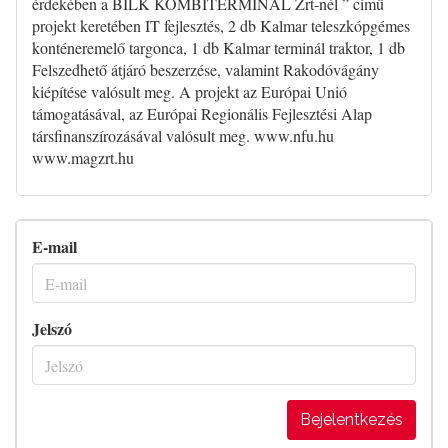
érdekében a BILK KOMBITERMINÁL Zrt-nél ” című
projekt keretében IT fejlesztés, 2 db Kalmar teleszkópgémes
konténeremelő targonca, 1 db Kalmar terminál traktor, 1 db
Felszedhető átjáró beszerzése, valamint Rakodóvágány
kiépítése valósult meg. A projekt az Európai Unió
támogatásával, az Európai Regionális Fejlesztési Alap
társfinanszírozásával valósult meg. www.nfu.hu
www.magzrt.hu
E-mail
Jelszó
Bejelentkezés