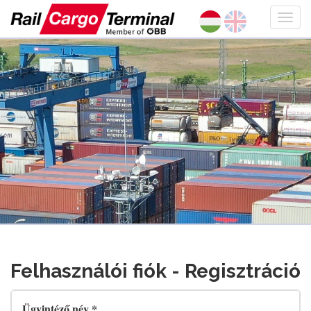
Felhasználói fiók - Regisztráció
Ügyintéző név *