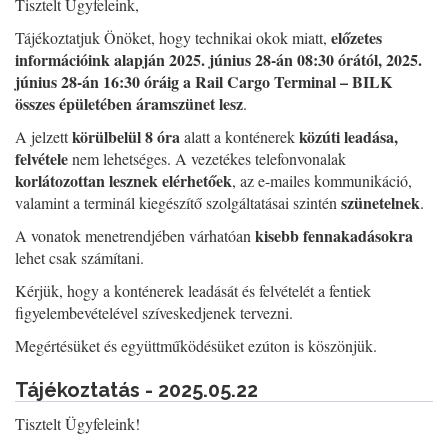
Tisztelt Ügyfeleink,
előzetes
Tájékoztatjuk Önöket, hogy technikai okok miatt,
információink alapján 2025. június 28-án 08:30 órától, 2025.
június 28-án 16:30 óráig a Rail Cargo Terminal – BILK
összes épületében áramszünet lesz
.
körülbelül 8 óra
közúti leadása,
A jelzett
alatt a konténerek
felvétele
nem lehetséges. A vezetékes telefonvonalak
korlátozottan lesznek elérhetőek
, az e-mailes kommunikáció,
szünetelnek
valamint a terminál kiegészítő szolgáltatásai szintén
.
kisebb fennakadásokra
A vonatok menetrendjében várhatóan
lehet csak számítani.
Kérjük, hogy a konténerek leadását és felvételét a fentiek
figyelembevételével szíveskedjenek tervezni.
Megértésüket és együttműködésüket ezúton is köszönjük.
Tájékoztatás - 2025.05.22
Tisztelt Ügyfeleink!