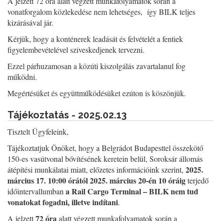
A jelzett 72 óra alatt végzett munkafolyamatok során a
vonatforgalom közlekedése nem lehetséges, így BILK teljes
kizárásával jár.
Kérjük, hogy a konténerek leadását és felvételét a fentiek
figyelembevételével szíveskedjenek tervezni.
Ezzel párhuzamosan a közúti kiszolgálás zavartalanul fog
működni.
Megértésüket és együttműködésüket ezúton is köszönjük.
Tájékoztatás - 2025.02.13
Tisztelt Ügyfeleink,
Tájékoztatjuk Önöket, hogy a Belgrádot Budapesttel összekötő
150-es vasútvonal bővítésének keretein belül, Soroksár állomás
2025.
átépítési munkálatai miatt, előzetes információink szerint,
március 17. 10:00 órától 2025. március 20-én 10 óráig
terjedő
a Rail Cargo Terminal – BILK nem tud
időintervallumban
vonatokat fogadni, illetve indítani
.
72 óra
A jelzett
alatt végzett munkafolyamatok során a