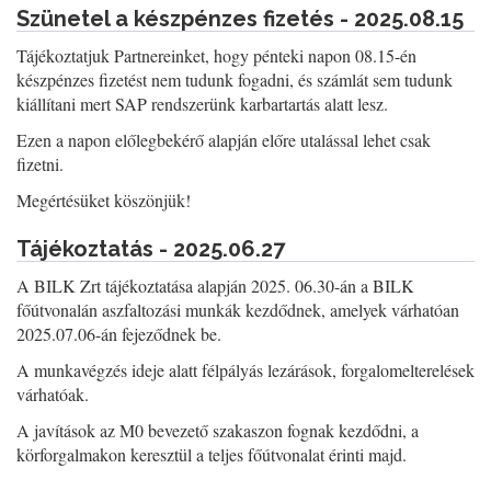
Szünetel a készpénzes fizetés - 2025.08.15
Tájékoztatjuk Partnereinket, hogy pénteki napon 08.15-én
készpénzes fizetést nem tudunk fogadni, és számlát sem tudunk
kiállítani mert SAP rendszerünk karbartartás alatt lesz.
Ezen a napon előlegbekérő alapján előre utalással lehet csak
fizetni.
Megértésüket köszönjük!
Tájékoztatás - 2025.06.27
A BILK Zrt tájékoztatása alapján 2025. 06.30-án a BILK
főútvonalán aszfaltozási munkák kezdődnek, amelyek várhatóan
2025.07.06-án fejeződnek be.
A munkavégzés ideje alatt félpályás lezárások, forgalomelterelések
várhatóak.
A javítások az M0 bevezető szakaszon fognak kezdődni, a
körforgalmakon keresztül a teljes főútvonalat érinti majd.