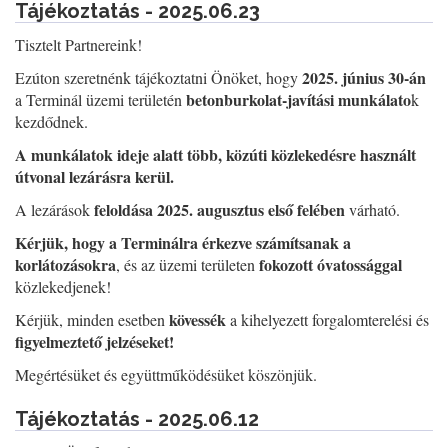
Tájékoztatás - 2025.06.23
Tisztelt Partnereink!
2025. június 30-án
Ezúton szeretnénk tájékoztatni Önöket, hogy
betonburkolat-javítási munkálato
a Terminál üzemi területén
k
kezdődnek.
A munkálatok ideje alatt több, közúti közlekedésre használt
útvonal lezárásra kerül.
feloldása 2025. augusztus első felében
A lezárások
várható.
Kérjük, hogy a Terminálra érkezve számítsanak a
korlátozásokra
fokozott óvatossággal
, és az üzemi területen
közlekedjenek!
kövessék
Kérjük, minden esetben
a kihelyezett forgalomterelési és
figyelmeztető jelzéseket!
Megértésüket és együttműködésüket köszönjük.
Tájékoztatás - 2025.06.12