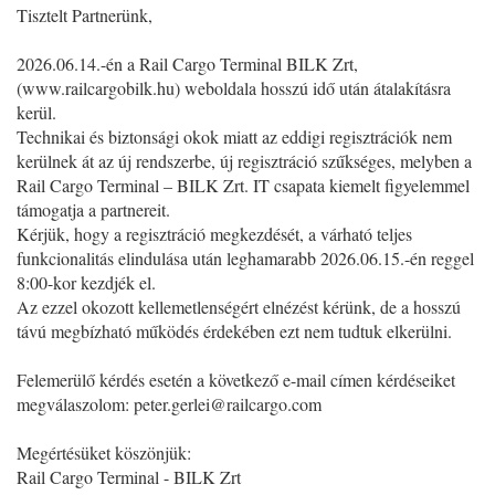
Tisztelt Partnerünk,
2026.06.14.-én a Rail Cargo Terminal BILK Zrt,
(www.railcargobilk.hu) weboldala hosszú idő után átalakításra
kerül.
Technikai és biztonsági okok miatt az eddigi regisztrációk nem
kerülnek át az új rendszerbe, új regisztráció szűkséges, melyben a
Rail Cargo Terminal – BILK Zrt. IT csapata kiemelt figyelemmel
támogatja a partnereit.
Kérjük, hogy a regisztráció megkezdését, a várható teljes
funkcionalitás elindulása után leghamarabb 2026.06.15.-én reggel
8:00-kor kezdjék el.
Az ezzel okozott kellemetlenségért elnézést kérünk, de a hosszú
távú megbízható működés érdekében ezt nem tudtuk elkerülni.
Felemerülő kérdés esetén a következő e-mail címen kérdéseiket
megválaszolom:
peter.gerlei@railcargo.com
Megértésüket köszönjük:
Rail Cargo Terminal - BILK Zrt