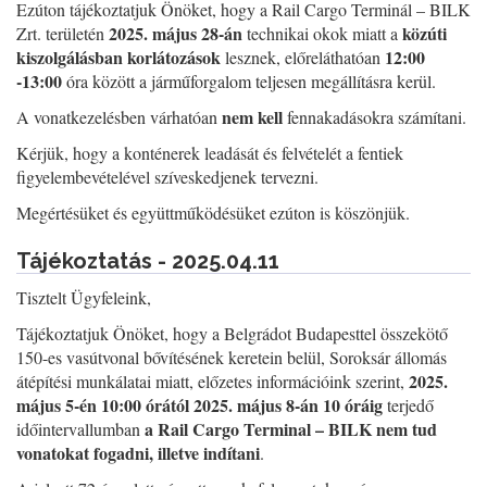
Ezúton tájékoztatjuk Önöket, hogy a Rail Cargo Terminál – BILK
2025. május 28-án
közúti
Zrt. területén
technikai okok miatt a
kiszolgálásban korlátozások
12:00
lesznek, előreláthatóan
-13:00
óra között a járműforgalom teljesen megállításra kerül.
nem kell
A vonatkezelésben várhatóan
fennakadásokra számítani.
Kérjük, hogy a konténerek leadását és felvételét a fentiek
figyelembevételével szíveskedjenek tervezni.
Megértésüket és együttműködésüket ezúton is köszönjük.
Tájékoztatás - 2025.04.11
Tisztelt Ügyfeleink,
Tájékoztatjuk Önöket, hogy a Belgrádot Budapesttel összekötő
150-es vasútvonal bővítésének keretein belül, Soroksár állomás
2025.
átépítési munkálatai miatt, előzetes információink szerint,
május 5-én 10:00 órától 2025. május 8-án 10 óráig
terjedő
a Rail Cargo Terminal – BILK nem tud
időintervallumban
vonatokat fogadni, illetve indítani
.